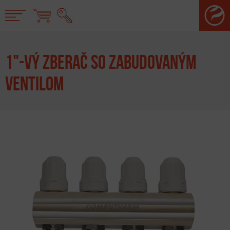
Jump to Navigation
Mechanické termostaty
1"-VÝ ZBERAČ SO ZABUDOVANÝM
Digitálne regulátory čerpadiel
VENTILOM
Digitálne termostaty
WiFi Termostaty
Ovládanie plynového konvektora
Vykurovacie armatúry
Prečerpávacie stanice