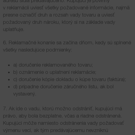
adresu sídla predávajúceho. Kupujúci je povinný
v reklamácii uviesť všetky požadované informácie, najmä
presne označiť druh a rozsah vady tovaru a uviesť
požadovaný druh nároku, ktorý si na základe vady
uplatňuje.
6. Reklamačné konanie sa začína dňom, kedy sú splnené
všetky nasledujúce podmienky:
a) doručenie reklamovaného tovaru;
b) oznámenie o uplatnení reklamácie;
c) doručenie kópie dokladu o kúpe tovaru (faktúra);
d) prípadne doručenie záručného listu, ak bol
vystavený.
7. Ak ide o vadu, ktorú možno odstrániť, kupujúci má
právo, aby bola bezplatne, včas a riadne odstránená.
Kupujúci môže namiesto odstránenia vady požadovať
výmenu veci, ak tým predávajúcemu nevzniknú