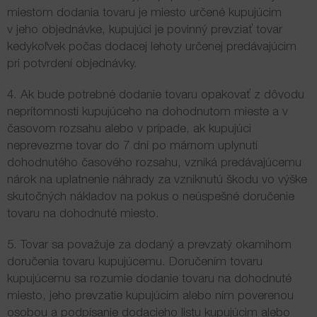
miestom dodania tovaru je miesto určené kupujúcim
v jeho objednávke, kupujúci je povinný prevziať tovar
kedykoľvek počas dodacej lehoty určenej predávajúcim
pri potvrdení objednávky.
4. Ak bude potrebné dodanie tovaru opakovať z dôvodu
neprítomnosti kupujúceho na dohodnutom mieste a v
časovom rozsahu alebo v prípade, ak kupujúci
neprevezme tovar do 7 dní po márnom uplynutí
dohodnutého časového rozsahu, vzniká predávajúcemu
nárok na uplatnenie náhrady za vzniknutú škodu vo výške
skutočných nákladov na pokus o neúspešné doručenie
tovaru na dohodnuté miesto.
5. Tovar sa považuje za dodaný a prevzatý okamihom
doručenia tovaru kupujúcemu. Doručením tovaru
kupujúcemu sa rozumie dodanie tovaru na dohodnuté
miesto, jeho prevzatie kupujúcim alebo ním poverenou
osobou a podpísanie dodacieho listu kupujúcim alebo