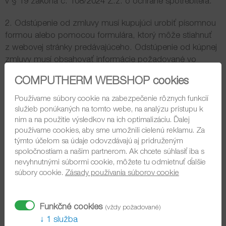
v § 19 zákona č. 108/2024 Z.z. o ochrane spotrebiteľa.
2. Odstúpenie od zmluvy musí kupujúci urobiť písomnou
formou alebo pomocou formulára, ktorý môže stiahnuť
z webovej stránky predávajúceho. Odstúpenie od kúpnej
zmluvy musí obsahovať informácie požadované vo
formulári odstúpenia od kúpnej zmluvy, najmä
COMPUTHERM WEBSHOP cookies
identifikáciu kupujúceho, číslo a dátum objednávky,
presnú špecifikáciu tovaru, spôsob, akým má predávajúci
Používame súbory cookie na zabezpečenie rôznych funkcií
vrátiť už prijaté plnenie, najmä číslo bankového účtu
služieb ponúkaných na tomto webe, na analýzu prístupu k
nim a na použitie výsledkov na ich optimalizáciu. Ďalej
a/alebo poštovú adresu kupujúceho.
používame cookies, aby sme umožnili cielenú reklamu. Za
týmto účelom sa údaje odovzdávajú aj pridruženým
3. Kupujúci je povinný do 14 dní odo dňa odstúpenia od
spoločnostiam a našim partnerom. Ak chcete súhlasiť iba s
kúpnej zmluvy zaslať tovar späť na adresu sídla
nevyhnutnými súbormi cookie, môžete tu odmietnuť ďalšie
predávajúceho alebo ho odovzdať predávajúcemu v sídle
súbory cookie.
Zásady používania súborov cookie
predávajúceho (resp. v mieste skladových priestorov
predávajúceho). Lehota sa považuje za zachovanú, ak
kupujúci odovzdá tovar na prepravu najneskôr v posledný
Funkčné cookies
(vždy požadované)
deň 14-dňovej lehoty. Kupujúci je povinný doručiť
1 služba