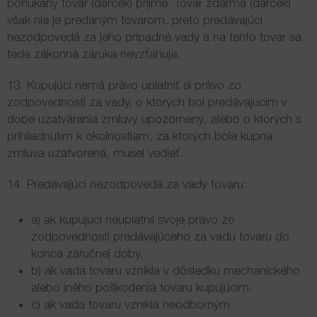
ponúkaný tovar (darček) prijme. Tovar zdarma (darček)
však nie je predaným tovarom, preto predávajúci
nezodpovedá za jeho prípadné vady a na tento tovar sa
teda zákonná záruka nevzťahuje.
13. Kupujúci nemá právo uplatniť si právo zo
zodpovednosti za vady, o ktorých bol predávajúcim v
dobe uzatvárania zmluvy upozornený, alebo o ktorých s
prihliadnutím k okolnostiam, za ktorých bola kúpna
zmluva uzatvorená, musel vedieť.
14. Predávajúci nezodpovedá za vady tovaru:
a) ak kupujúci neuplatnil svoje právo zo
zodpovednosti predávajúceho za vadu tovaru do
konca záručnej doby,
b) ak vada tovaru vznikla v dôsledku mechanického
alebo iného poškodenia tovaru kupujúcim,
c) ak vada tovaru vznikla neodborným