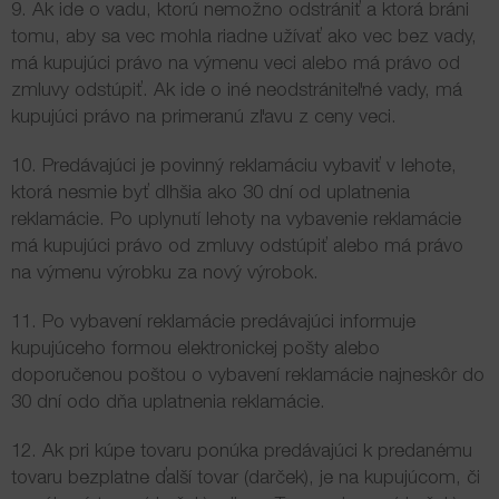
9. Ak ide o vadu, ktorú nemožno odstrániť a ktorá bráni
tomu, aby sa vec mohla riadne užívať ako vec bez vady,
má kupujúci právo na výmenu veci alebo má právo od
zmluvy odstúpiť. Ak ide o iné neodstrániteľné vady, má
kupujúci právo na primeranú zľavu z ceny veci.
10. Predávajúci je povinný reklamáciu vybaviť v lehote,
ktorá nesmie byť dlhšia ako 30 dní od uplatnenia
reklamácie. Po uplynutí lehoty na vybavenie reklamácie
má kupujúci právo od zmluvy odstúpiť alebo má právo
na výmenu výrobku za nový výrobok.
11. Po vybavení reklamácie predávajúci informuje
kupujúceho formou elektronickej pošty alebo
doporučenou poštou o vybavení reklamácie najneskôr do
30 dní odo dňa uplatnenia reklamácie.
12. Ak pri kúpe tovaru ponúka predávajúci k predanému
tovaru bezplatne ďalší tovar (darček), je na kupujúcom, či