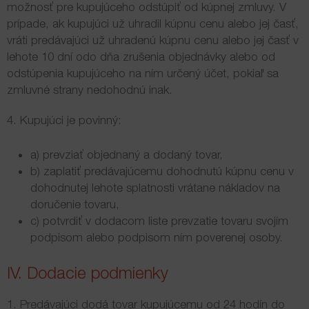
možnosť pre kupujúceho odstúpiť od kúpnej zmluvy. V
prípade, ak kupujúci už uhradil kúpnu cenu alebo jej časť,
vráti predávajúci už uhradenú kúpnu cenu alebo jej časť v
lehote 10 dní odo dňa zrušenia objednávky alebo od
odstúpenia kupujúceho na ním určený účet, pokiaľ sa
zmluvné strany nedohodnú inak.
4. Kupujúci je povinný:
a) prevziať objednaný a dodaný tovar,
b) zaplatiť predávajúcemu dohodnutú kúpnu cenu v
dohodnutej lehote splatnosti vrátane nákladov na
doručenie tovaru,
c) potvrdiť v dodacom liste prevzatie tovaru svojím
podpisom alebo podpisom ním poverenej osoby.
IV. Dodacie podmienky
1. Predávajúci dodá tovar kupujúcemu od 24 hodín do