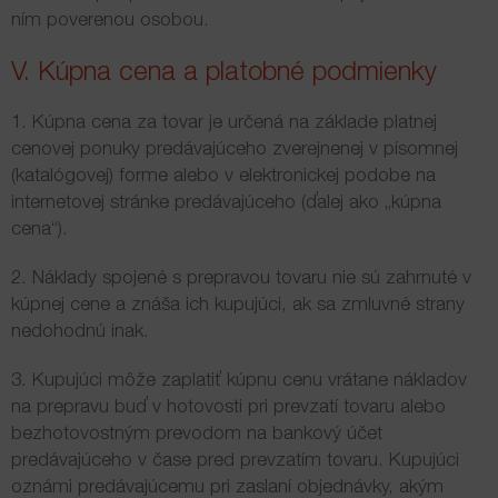
ním poverenou osobou.
V. Kúpna cena a platobné podmienky
1. Kúpna cena za tovar je určená na základe platnej
cenovej ponuky predávajúceho zverejnenej v písomnej
(katalógovej) forme alebo v elektronickej podobe na
internetovej stránke predávajúceho (ďalej ako „kúpna
cena“).
2. Náklady spojené s prepravou tovaru nie sú zahrnuté v
kúpnej cene a znáša ich kupujúci, ak sa zmluvné strany
nedohodnú inak.
3. Kupujúci môže zaplatiť kúpnu cenu vrátane nákladov
na prepravu buď v hotovosti pri prevzatí tovaru alebo
bezhotovostným prevodom na bankový účet
predávajúceho v čase pred prevzatím tovaru. Kupujúci
oznámi predávajúcemu pri zaslaní objednávky, akým