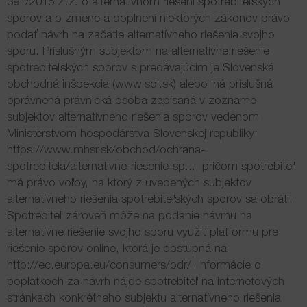
391/2015 Z.z. o alternatívnom riešení spotrebiteľských
sporov a o zmene a doplnení niektorých zákonov právo
podať návrh na začatie alternatívneho riešenia svojho
sporu. Príslušným subjektom na alternatívne riešenie
spotrebiteľských sporov s predávajúcim je Slovenská
obchodná inšpekcia (
www.soi.sk
) alebo iná príslušná
oprávnená právnická osoba zapísaná v zozname
subjektov alternatívneho riešenia sporov vedenom
Ministerstvom hospodárstva Slovenskej republiky:
https://www.mhsr.sk/obchod/ochrana-
spotrebitela/alternativne-riesenie-sp...
, pričom spotrebiteľ
má právo voľby, na ktorý z uvedených subjektov
alternatívneho riešenia spotrebiteľských sporov sa obráti.
Spotrebiteľ zároveň môže na podanie návrhu na
alternatívne riešenie svojho sporu využiť platformu pre
riešenie sporov online, ktorá je dostupná na
http://ec.europa.eu/consumers/odr/
. Informácie o
poplatkoch za návrh nájde spotrebiteľ na internetových
stránkach konkrétneho subjektu alternatívneho riešenia