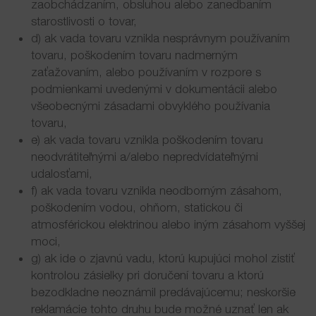
zaobchádzaním, obsluhou alebo zanedbaním
starostlivosti o tovar,
d) ak vada tovaru vznikla nesprávnym používaním
tovaru, poškodením tovaru nadmerným
zaťažovaním, alebo používaním v rozpore s
podmienkami uvedenými v dokumentácii alebo
všeobecnými zásadami obvyklého používania
tovaru,
e) ak vada tovaru vznikla poškodením tovaru
neodvrátiteľnými a/alebo nepredvídateľnými
udalosťami,
f) ak vada tovaru vznikla neodborným zásahom,
poškodením vodou, ohňom, statickou či
atmosférickou elektrinou alebo iným zásahom vyššej
moci,
g) ak ide o zjavnú vadu, ktorú kupujúci mohol zistiť
kontrolou zásielky pri doručení tovaru a ktorú
bezodkladne neoznámil predávajúcemu; neskoršie
reklamácie tohto druhu bude možné uznať len ak