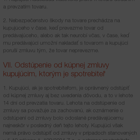
a prevzatím tovaru.
2. Nebezpečenstvo škody na tovare prechádza na
kupujúceho v čase, keď prevezme tovar od
predávajúceho, alebo ak tak neurobí včas, v čase, keď
mu predávajúci umožní nakladať s tovarom a kupujúci
poruší zmluvu tým, že tovar neprevezme.
VII. Odstúpenie od kúpnej zmluvy
kupujúcim, ktorým je spotrebiteľ
1. Kupujúci, ak je spotrebiteľom, je oprávnený odstúpiť
od kúpnej zmluvy aj bez uvedenia dôvodu, a to v lehote
14 dní od prevzatia tovaru. Lehota na odstúpenie od
zmluvy sa považuje za zachovanú, ak oznámenie o
odstúpení od zmluvy bolo odoslané predávajúcemu
najneskôr v posledný deň tejto lehoty. Kupujúci však
nemá právo odstúpiť od zmluvy v prípadoch stanovených