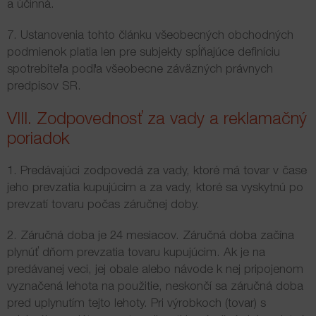
a účinná.
7. Ustanovenia tohto článku všeobecných obchodných
podmienok platia len pre subjekty spĺňajúce definíciu
spotrebiteľa podľa všeobecne záväzných právnych
predpisov SR.
VIII. Zodpovednosť za vady a reklamačný
poriadok
1. Predávajúci zodpovedá za vady, ktoré má tovar v čase
jeho prevzatia kupujúcim a za vady, ktoré sa vyskytnú po
prevzatí tovaru počas záručnej doby.
2. Záručná doba je 24 mesiacov. Záručná doba začína
plynúť dňom prevzatia tovaru kupujúcim. Ak je na
predávanej veci, jej obale alebo návode k nej pripojenom
vyznačená lehota na použitie, neskončí sa záručná doba
pred uplynutím tejto lehoty. Pri výrobkoch (tovar) s