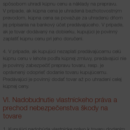
spôsobom uhradí kúpnu cenu a náklady na prepravu.
V prípade, ak kúpna cena je uhradená bezhotovostným
prevodom, kúpna cena sa považuje za uhradenú dňom
jej pripísania na bankový účet predávajúceho. V prípade,
ak je tovar dodávaný na dobierku, kupujúci je povinný
zaplatiť kúpnu cenu pri jeho doručení.
4. V prípade, ak kupujúci nezaplatí predávajúcemu celú
kúpnu cenu v lehote podľa kúpnej zmluvy, predávajúci nie
je povinný zabezpečiť prepravu tovaru, resp. je
oprávnený odoprieť dodanie tovaru kupujúcemu.
Predávajúci je povinný dodať tovar až po uhradení celej
kúpnej ceny.
VI. Nadobudnutie vlastníckeho práva a
prechod nebezpečenstva škody na
tovare
1. Kupujúci nadobúda vlastnícke právo k tovaru dodaním