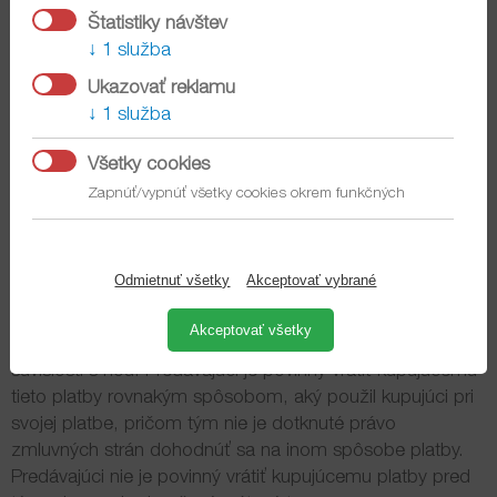
predávajúcemu tovar kompletný vrátane kompletnej
Štatistiky návštev
dokumentácie, nepoškodený, čistý, podľa možnosti v
1 služba
originálnom obale a nepoužívaný. Pokiaľ sa jedná o
spotrebný tovar (napr. kozmetika, drogistické výrobky a
Ukazovať reklamu
pod.), potom je možné od zmluvy odstúpiť, iba ak
1 služba
kupujúci dodá tovar nepoškodený a nepoužitý v
neporušenom originálnom balení. Náklady na vrátenie
Všetky cookies
tovaru predávajúcemu znáša kupujúci. Zásielky na
Zapnúť/vypnúť všetky cookies okrem funkčných
dobierku predávajúci nie je povinný prebrať.
4. Predávajúci je povinný bez zbytočného odkladu,
Odmietnuť všetky
Akceptovať vybrané
najneskôr do 14 dní odo dňa doručenia oznámenia o
odstúpení od zmluvy vrátiť kupujúcemu všetky platby,
Akceptovať všetky
ktoré od neho prijal na základe kúpnej zmluvy alebo v
súvislosti s ňou. Predávajúci je povinný vrátiť kupujúcemu
tieto platby rovnakým spôsobom, aký použil kupujúci pri
svojej platbe, pričom tým nie je dotknuté právo
zmluvných strán dohodnúť sa na inom spôsobe platby.
Predávajúci nie je povinný vrátiť kupujúcemu platby pred