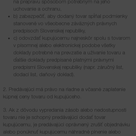
na prepravu spôsobom potrebným na jeho
uchovanie a ochranu,
b) zabezpečiť, aby dodaný tovar spĺňal podmienky
stanovené vo všeobecne záväzných právnych
predpisoch Slovenskej republiky,
c) odovzdať kupujúcemu najneskôr spolu s tovarom
v písomnej alebo elektronickej podobe všetky
doklady potrebné na prevzatie a užívanie tovaru a
ďalšie doklady predpísané platnými právnymi
predpismi Slovenskej republiky (napr. záručný list,
dodací list, daňový doklad).
2. Predávajúci má právo na riadne a včasné zaplatenie
kúpnej ceny tovaru od kupujúceho.
3. Ak z dôvodu vypredania zásob alebo nedostupnosti
tovaru nie je schopný predávajúci dodať tovar
kupujúcemu, je predávajúci oprávnený zrušiť objednávku
alebo ponúknuť kupujúcemu náhradné plnenie alebo