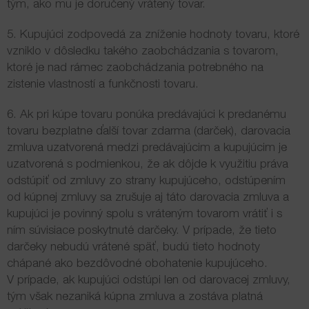
tým, ako mu je doručený vrátený tovar.
5. Kupujúci zodpovedá za zníženie hodnoty tovaru, ktoré
vzniklo v dôsledku takého zaobchádzania s tovarom,
ktoré je nad rámec zaobchádzania potrebného na
zistenie vlastností a funkčnosti tovaru.
6. Ak pri kúpe tovaru ponúka predávajúci k predanému
tovaru bezplatne ďalší tovar zdarma (darček), darovacia
zmluva uzatvorená medzi predávajúcim a kupujúcim je
uzatvorená s podmienkou, že ak dôjde k využitiu práva
odstúpiť od zmluvy zo strany kupujúceho, odstúpením
od kúpnej zmluvy sa zrušuje aj táto darovacia zmluva a
kupujúci je povinný spolu s vráteným tovarom vrátiť i s
ním súvisiace poskytnuté darčeky. V prípade, že tieto
darčeky nebudú vrátené späť, budú tieto hodnoty
chápané ako bezdôvodné obohatenie kupujúceho.
V prípade, ak kupujúci odstúpi len od darovacej zmluvy,
tým však nezaniká kúpna zmluva a zostáva platná