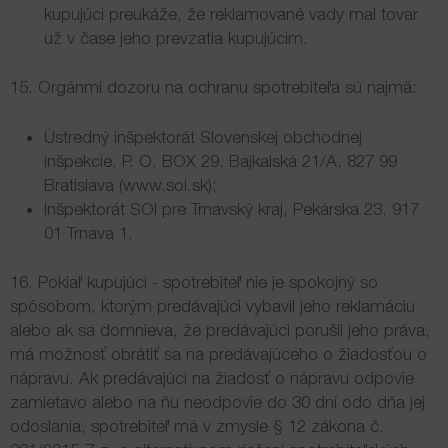
kupujúci preukáže, že reklamované vady mal tovar
už v čase jeho prevzatia kupujúcim.
15. Orgánmi dozoru na ochranu spotrebiteľa sú najmä:
Ústredný inšpektorát Slovenskej obchodnej
inšpekcie, P. O. BOX 29, Bajkalská 21/A, 827 99
Bratislava (
www.soi.sk
);
Inšpektorát SOI pre Trnavský kraj, Pekárska 23, 917
01 Trnava 1.
16. Pokiaľ kupujúci - spotrebiteľ nie je spokojný so
spôsobom, ktorým predávajúci vybavil jeho reklamáciu
alebo ak sa domnieva, že predávajúci porušil jeho práva,
má možnosť obrátiť sa na predávajúceho o žiadosťou o
nápravu. Ak predávajúci na žiadosť o nápravu odpovie
zamietavo alebo na ňu neodpovie do 30 dní odo dňa jej
odoslania, spotrebiteľ má v zmysle § 12 zákona č.