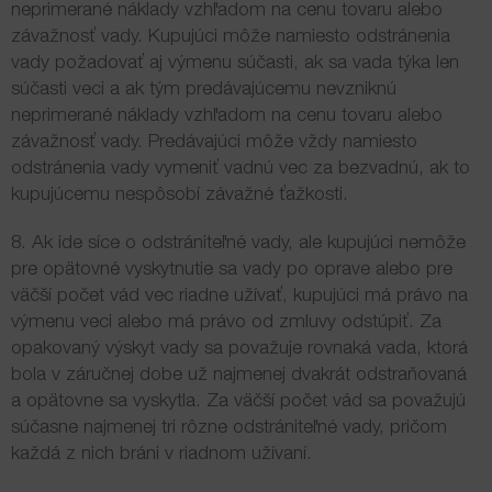
neprimerané náklady vzhľadom na cenu tovaru alebo
závažnosť vady. Kupujúci môže namiesto odstránenia
vady požadovať aj výmenu súčasti, ak sa vada týka len
súčasti veci a ak tým predávajúcemu nevzniknú
neprimerané náklady vzhľadom na cenu tovaru alebo
závažnosť vady. Predávajúci môže vždy namiesto
odstránenia vady vymeniť vadnú vec za bezvadnú, ak to
kupujúcemu nespôsobí závažné ťažkosti.
8. Ak ide síce o odstrániteľné vady, ale kupujúci nemôže
pre opätovné vyskytnutie sa vady po oprave alebo pre
väčší počet vád vec riadne užívať, kupujúci má právo na
výmenu veci alebo má právo od zmluvy odstúpiť. Za
opakovaný výskyt vady sa považuje rovnaká vada, ktorá
bola v záručnej dobe už najmenej dvakrát odstraňovaná
a opätovne sa vyskytla. Za väčší počet vád sa považujú
súčasne najmenej tri rôzne odstrániteľné vady, pričom
každá z nich bráni v riadnom užívaní.