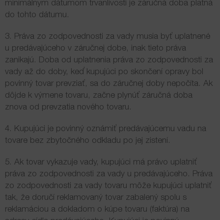
minimálnym dátumom trvanlivosti je záručná doba platná
do tohto dátumu.
3. Práva zo zodpovednosti za vady musia byť uplatnené
u predávajúceho v záručnej dobe, inak tieto práva
zanikajú. Doba od uplatnenia práva zo zodpovednosti za
vady až do doby, keď kupujúci po skončení opravy bol
povinný tovar prevziať, sa do záručnej doby nepočíta. Ak
dôjde k výmene tovaru, začne plynúť záručná doba
znova od prevzatia nového tovaru.
4. Kupujúci je povinný oznámiť predávajúcemu vadu na
tovare bez zbytočného odkladu po jej zistení.
5. Ak tovar vykazuje vady, kupujúci má právo uplatniť
práva zo zodpovednosti za vady u predávajúceho. Práva
zo zodpovednosti za vady tovaru môže kupujúci uplatniť
tak, že doručí reklamovaný tovar zabalený spolu s
reklamáciou a dokladom o kúpe tovaru (faktúra) na