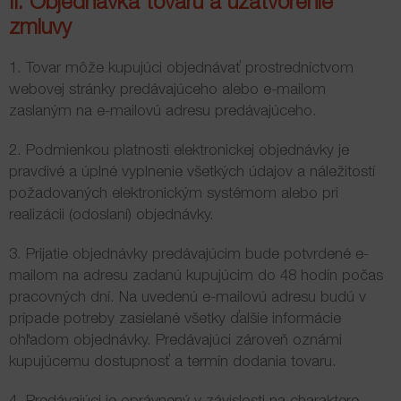
II. Objednávka tovaru a uzatvorenie
zmluvy
1. Tovar môže kupujúci objednávať prostredníctvom
webovej stránky predávajúceho alebo e-mailom
zaslaným na e-mailovú adresu predávajúceho.
2. Podmienkou platnosti elektronickej objednávky je
pravdivé a úplné vyplnenie všetkých údajov a náležitostí
požadovaných elektronickým systémom alebo pri
realizácii (odoslaní) objednávky.
3. Prijatie objednávky predávajúcim bude potvrdené e-
mailom na adresu zadanú kupujúcim do 48 hodín počas
pracovných dní. Na uvedenú e-mailovú adresu budú v
prípade potreby zasielané všetky ďalšie informácie
ohľadom objednávky. Predávajúci zároveň oznámi
kupujúcemu dostupnosť a termín dodania tovaru.
4. Predávajúci je oprávnený v závislosti na charaktere