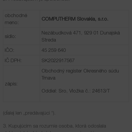
Elektrické podlahové kúrenie
obchodné
COMPUTHERM Slovakia, s.r.o.
Úvod
meno:
Nezábudková 471, 929 01 Dunajská
sídlo:
O nás
Streda
IČO:
45 259 640
Produkty
IČ DPH:
SK2022917567
Cenník
Obchodný register Okresného súdu
Trnava
zápis:
Kontakt
Oddiel: Sro, Vložka č.: 24613/T
Blog
(ďalej len „predávajúci “).
3. Kupujúcim sa rozumie osoba, ktorá odoslala