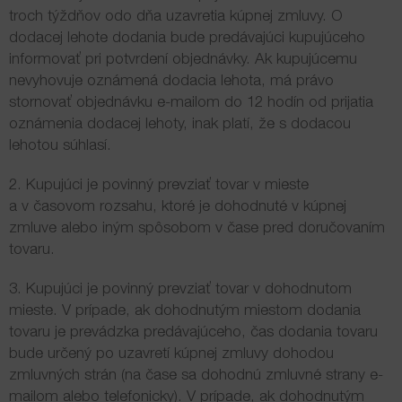
troch týždňov odo dňa uzavretia kúpnej zmluvy. O
dodacej lehote dodania bude predávajúci kupujúceho
informovať pri potvrdení objednávky. Ak kupujúcemu
nevyhovuje oznámená dodacia lehota, má právo
stornovať objednávku e-mailom do 12 hodín od prijatia
oznámenia dodacej lehoty, inak platí, že s dodacou
lehotou súhlasí.
2. Kupujúci je povinný prevziať tovar v mieste
a v časovom rozsahu, ktoré je dohodnuté v kúpnej
zmluve alebo iným spôsobom v čase pred doručovaním
tovaru.
3. Kupujúci je povinný prevziať tovar v dohodnutom
mieste. V prípade, ak dohodnutým miestom dodania
tovaru je prevádzka predávajúceho, čas dodania tovaru
bude určený po uzavretí kúpnej zmluvy dohodou
zmluvných strán (na čase sa dohodnú zmluvné strany e-
mailom alebo telefonicky). V prípade, ak dohodnutým