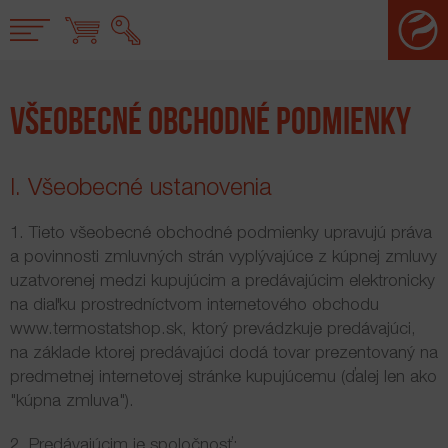
Jump to Navigation
Mechanické termostaty
VŠEOBECNÉ OBCHODNÉ PODMIENKY
Digitálne regulátory čerpadiel
I. Všeobecné ustanovenia
Digitálne termostaty
1. Tieto všeobecné obchodné podmienky upravujú práva
WiFi Termostaty
a povinnosti zmluvných strán vyplývajúce z kúpnej zmluvy
uzatvorenej medzi kupujúcim a predávajúcim elektronicky
Ovládanie plynového konvektora
na diaľku prostredníctvom internetového obchodu
www.termostatshop.sk
, ktorý prevádzkuje predávajúci,
na základe ktorej predávajúci dodá tovar prezentovaný na
Vykurovacie armatúry
predmetnej internetovej stránke kupujúcemu (ďalej len ako
"kúpna zmluva").
Prečerpávacie stanice
2. Predávajúcim je spoločnosť: