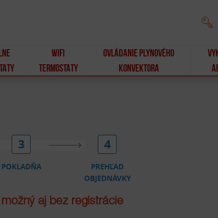
ÁLNE
WIFI
OVLÁDANIE PLYNOVÉHO
VY
TATY
TERMOSTATY
KONVEKTORA
A
3
4
POKLADŇA
PREHĽAD
OBJEDNÁVKY
 možný aj bez registrácie