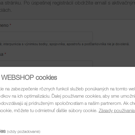
a stránku. Po úspešnej registrácií obdržíte email s aktivačn
ciách.
WEBSHOP cookies
e na zabezpečenie rôznych funkcií služieb ponúkaných na tomto web
ledkov na ich optimalizáciu. Ďalej používame cookies, aby sme umožnil
dovzdávajú aj pridruženým spoločnostiam a našim partnerom. Ak chce
ookie, môžete tu odmietnuť ďalšie súbory cookie.
Zásady používania
ies
(vždy požadované)