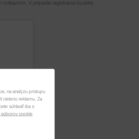
ým odkazom. V prípade registrácie budete
e, na analýzu prístupu
i cielenú reklamu. Za
te súhlasiť iba s
 súborov cookie