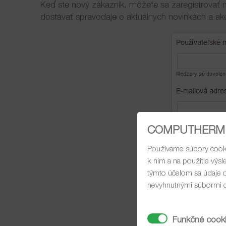
Keď ste nový zákazník, môžete sa zaregistrovať n
KONTAKT
dostávať spravodaje o aktuálnych novinkách a ak
BLOG
COMPUTHERM 
Používame súbory cooki
k nim a na použitie výs
týmto účelom sa údaje o
nevyhnutnými súbormi c
Funkčné cook