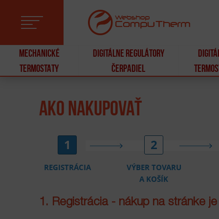
Jump to Navigation
ÚVOD
MECHANICKÉ
DIGITÁLNE REGULÁTORY
DIGIT
TERMOSTATY
O
ČERPADIEL
TERMOS
AKO NAKUPOVAŤ
NÁS
PRODUKTY
1
2
REGISTRÁCIA
VÝBER TOVARU
A KOŠÍK
CENNÍK
1. Registrácia - nákup na stránke je