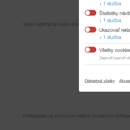
1 služba
Štatistiky návš
1 služba
Vaša registrácia bude dokončená až po kliknutí na 
Ukazovať rek
1 služba
Všetky cookie
Zapnúť/vypnúť vš
Odmietnuť všetky
Akcep
Prihlasujete sa pomocou Vašich zvolených prihlas