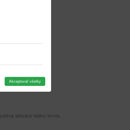
ihlásenie užívateľa.
Akceptovať všetky
ešnej aktivácií Vašho konta.