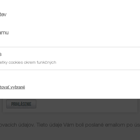
tev
aktivačný link. V hornej lište sa nachádza textové pole pre pr
lamu
s
etky cookies okrem funkčných
tovať vybrané
ovacích údajov. Tieto údaje Vám boli poslané emailom po úsp